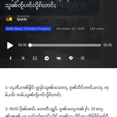
သူၼ်ၸႂ်ပၢင်လိူၵ်ႈတင်ႈ
Hosted by
SHAN
Daily News
Podcast Program
December 23, 2025
145
views
Audio
00:00
00:00
Player
1- ပႃႇတီႇၵၢၼ်မိူင်း ႁူၺ်းသူၼ်းသေတႃႉ ၵူၼ်းဝဵင်းၵၢတ်ႇလေႃႉ ဢု
မ်ႇပဝ်း ဢမ်ႇသူၼ်ၸႂ်ပၢင်လိူၵ်ႈတင်ႈ
2- NUG ပိုၼ်ၽၢဝ်ႇ တေတီႉၺွပ်ႉ ၵူၼ်းၵေႃႇၵၢၼ် ႁၢႆႉ 33 ၵေႃႉ
ၼႂ်းၼၼ်ႉပႃး လုင်းၸၢႆးလူင်းသႅင် ဢၼ်လူႉသဵင်ႈၵႂႃႇၸဵမ်မိူဝ်ႈႁူဝ်ပီ