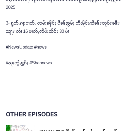
2025
3- ရူတ်ႉၵႃးပၢတ်ႉ လမ်းၼိုင်ႈ ပိၼ်ႈၶွမ်ႈ တီႈမိူင်းဢိၼ်ႊတူဝ်ႊၼီႊ
သျႃႊ တၢႆ 16 မၢတ်ႇၸဵပ်းထႅင်ႈ 30 ပၢႆ
#NewsUpdate #news
#ၽူႈတွႆႇႁွၵ်ႈ #Shannews
OTHER EPISODES