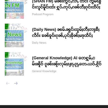
(SHAN FM) မိၼ်းဢွင်ႇလၢႆႇ တင်း ၸွမ်ၽွ
င်းလူင်မိူင်းထႆး ႁူပ်ႉဢုပ်ႇၵၼ်တီႈၵုင်းထဵပ်ႈ
Podcast Program
(Daily News) ၼမ်ႉၼွင်းထူမ်ႈတီႈတႃႈၶီႈ
လဵၵ်း ၶၼ်ၶူဝ်းၵုၼ်ႇပုင်ႈၶိုၼ်ႈမႃးထႅင်ႈ
Daily News
(General Knowledge) AI တေႁူမ်ႇင
မ်းၼိူဝ် ၵူၼ်းၼႂ်းလုမ်ႈၾႃႉၵႂႃႇတေႉယဝ်ႉႁိုဝ်
General Knowledge