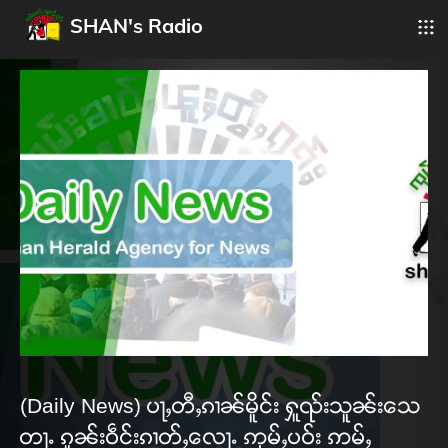
SHAN's Radio
(Daily News) ပႃႇတီႇၵၢၼ်မိူင်း ႁူၺ်းသူၼ်းသေ
တႃႉ ၵူၼ်းဝဵင်းၵၢတ်ႇလေႃႉ ဢုမ်ႇပဝ်း ဢမ်ႇ