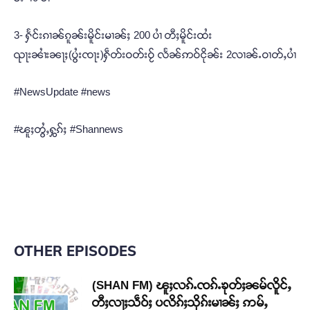
3- ႁႅင်းၵၢၼ်ၵူၼ်းမိူင်းမၢၼ်ႈ 200 ပၢႆ တီႈမိူင်းထႆး
ၺႃးၼၢႆးၼႃႈ(ပွႆးၸႃး)ႁဵတ်းဝတ်းဝႂ် လႅၼ်ဢဝ်ငိုၼ်း 2လၢၼ်ႉဝၢတ်ႇပၢႆ
#NewsUpdate #news
#ၽူႈတွႆႇႁွၵ်ႈ #Shannews
OTHER EPISODES
(SHAN FM) ၽူႈလၵ်ႉၸၵ်ႉၶုတ်ႈၼမ်လိူင်ႇ
တီႈလႃႈသဵဝ်ႈ ပလိၵ်ႈသိုၵ်းမၢၼ်ႈ ဢမ်ႇ