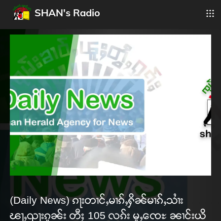
SHAN's Radio
(Daily News) ၵႃးတၢင်ႇမၢၵ်ႇႁိၼ်မၢၵ်ႇသၢႆး
ၽႃႇၺႃးၵူၼ်း တီႈ 105 လၵ်း မူႇၸေႊ ၼၢင်းယိ