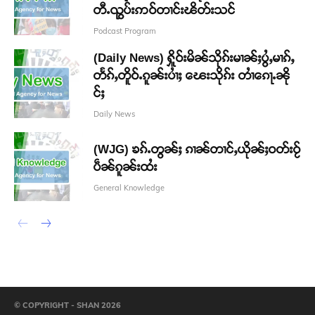
တီႉၺွပ်းဢဝ်တၢင်းၽိတ်းသင်
Podcast Program
(Daily News) ႁိူဝ်းမိၼ်သိုၵ်းမၢၼ်ႈပွႆႇမၢၵ်ႇ
တႅၵ်ႇတိူဝ်ႉၵူၼ်းပၢႆႈ ၽေးသိုၵ်း တၢႆၵေႃႉၼို
င်ႈ
Daily News
(WJG) ၶၵ်ႉတွၼ်ႈ ၵၢၼ်တၢင်ႇယိုၼ်ႈဝတ်းဝႂ်
ပဵၼ်ၵူၼ်းထႆး
General Knowledge
© COPYRIGHT - SHAN 2026