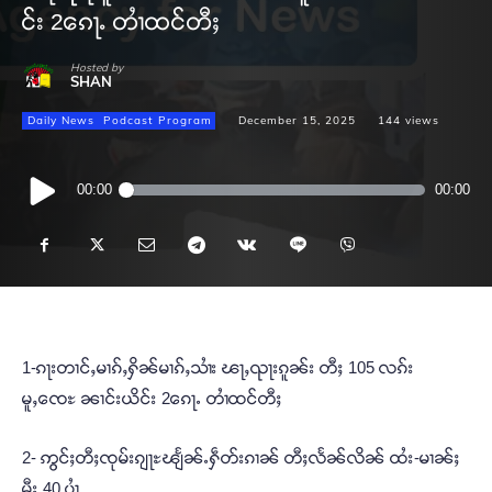
င်း 2ၵေႃႉ တၢႆထင်တီႈ
Hosted by
SHAN
Daily News
Podcast Program
December 15, 2025
144
views
Audio
00:00
00:00
Player
1-ၵႃးတၢင်ႇမၢၵ်ႇႁိၼ်မၢၵ်ႇသၢႆး ၽႃႇၺႃးၵူၼ်း တီႈ 105 လၵ်း
မူႇၸေႊ ၼၢင်းယိင်း 2ၵေႃႉ တၢႆထင်တီႈ
2- ဢွင်ႈတီႈၸုမ်းၵျႃႊၽျႅၼ်ႉႁဵတ်းၵၢၼ် တီႈလႅၼ်လိၼ် ထႆး-မၢၼ်ႈ
မီး 40 ပၢႆ