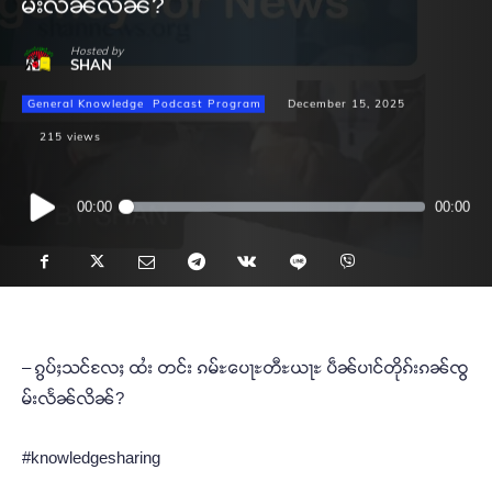
မ်းလႅၼ်လိၼ်?
Hosted by
SHAN
General Knowledge
Podcast Program
December 15, 2025
215
views
Audio
00:00
00:00
Player
– ၵွပ်ႈသင်လႄႈ ထႆး တင်း ၵမ်ႊပေႃႊတီႊယႃႊ ပဵၼ်ပၢင်တိုၵ်းၵၼ်ၸွ
မ်းလႅၼ်လိၼ်?
#knowledgesharing