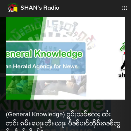
SHAN's Radio
(General Knowledge) ၵွပ်ႈသင်လႄႈ ထႆး
တင်း ၵမ်ႊပေႃႊတီႊယႃႊ ပဵၼ်ပၢင်တိုၵ်းၵၼ်ၸွ