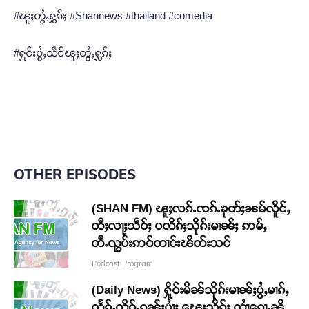
#ၽူႈတွႆႇႁွၵ်ႈ #Shannews #thailand #comedia
#ႁူင်းပွႆႇသဵင်ၽူႈတွႆႇႁွၵ်ႈ
OTHER EPISODES
(SHAN FM) ၽူႈလၵ်ႉၸၵ်ႉၶုတ်ႈၼမ်လိူင်ႇ
တီႈလႃႈသဵဝ်ႈ ပလိၵ်ႈသိုၵ်းမၢၼ်ႈ ဢမ်ႇ
တီႉၺွပ်းဢဝ်တၢင်းၽိတ်းသင်
Podcast Program
(Daily News) ႁိူဝ်းမိၼ်သိုၵ်းမၢၼ်ႈပွႆႇမၢၵ်ႇ
တႅၵ်ႇတိူဝ်ႉၵူၼ်းပၢႆႈ ၽေးသိုၵ်း တၢႆၵေႃႉၼို