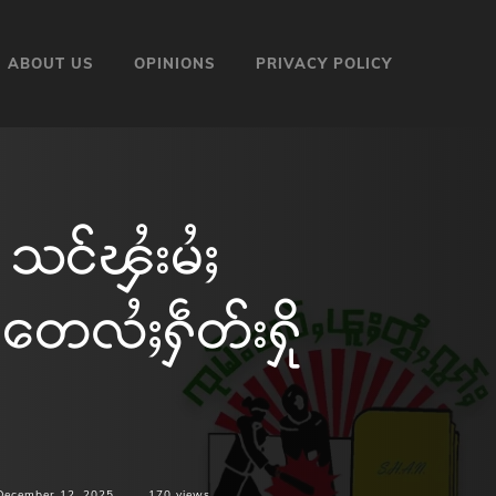
ABOUT US
OPINIONS
PRIVACY POLICY
 သင်ၾႆးမႆႈ
် တေလႆႈႁဵတ်းႁို
December 12, 2025
170
views