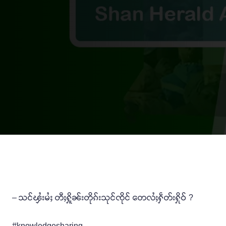
– သင်ၾႆးမႆႈ တီႈႁိူၼ်းတိုၵ်းသုင်ၸိုင် တေလႆႈႁဵတ်းႁိုဝ် ?
#knowledgesharing