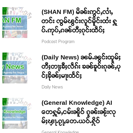
(SHAN FM) မိၼ်းဢွင်ႇလၢႆႇ
တင်း ၸွမ်ၽွင်းလူင်မိူင်းထႆး ႁူ
ပ်ႉဢုပ်ႇၵၼ်တီႈၵုင်းထဵပ်ႈ
Podcast Program
(Daily News) ၼမ်ႉၼွင်းထူမ်ႈ
တီႈတႃႈၶီႈလဵၵ်း ၶၼ်ၶူဝ်းၵုၼ်ႇပု
င်ႈၶိုၼ်ႈမႃးထႅင်ႈ
Daily News
(General Knowledge) AI
တေႁူမ်ႇငမ်းၼိူဝ် ၵူၼ်းၼႂ်းလု
မ်ႈၾႃႉၵႂႃႇတေႉယဝ်ႉႁိုဝ်
General Knowledge