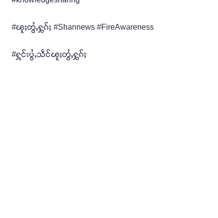
#ၽူႈတွႆႇႁွၵ်ႈ #Shannews #FireAwareness
#ႁူင်းပွႆႇသဵင်ၽူႈတွႆႇႁွၵ်ႈ