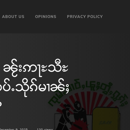
ABOUT US
OPINIONS
PRIVACY POLICY
 ၼႂ်းဢႃႊသီႊ
်ႉသိုၵ်မၢၼ်ႈ
?
December 9, 2025
130
views