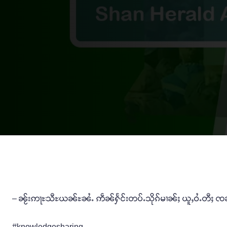
– ၼႂ်းဢႃႊသီႊယၼ်ႊၼႆႉ ဢဵၼ်ႁႅင်းတပ်ႉသိုၵ်မၢၼ်ႈ ယူႇဝႆႉတီႈ ၸၼ်
#knowledgesharing