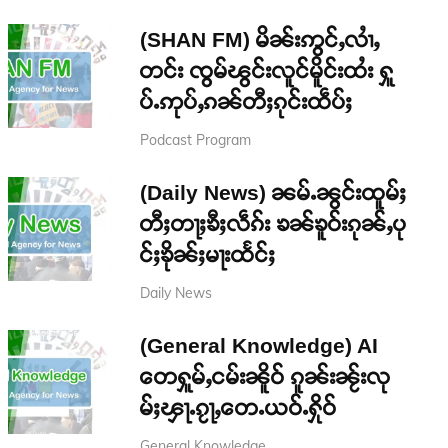
(SHAN FM) မိၼ်းဢွင်ႇလၢႆႇ
တင်း ၸွမ်ၽွင်းလူင်မိူင်းထႆး ႁူ
ပ်ႉဢုပ်ႇၵၼ်တီႈၵုင်းထဵပ်ႈ
Podcast Program
(Daily News) ၼမ်ႉၼွင်းထူမ်ႈ
တီႈတႃႈၶီႈလဵၵ်း ၶၼ်ၶူဝ်းၵုၼ်ႇပု
င်ႈၶိုၼ်ႈမႃးထႅင်ႈ
Daily News
(General Knowledge) AI
တေႁူမ်ႇငမ်းၼိူဝ် ၵူၼ်းၼႂ်းလု
မ်ႈၾႃႉၵႂႃႇတေႉယဝ်ႉႁိုဝ်
General Knowledge