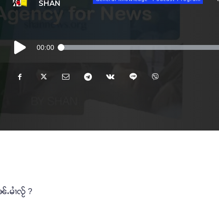
SHAN
Audio
00:00
Player
ႉမၢႆလႂ် ?