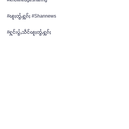
#ၽူႈတွႆႇႁွၵ်ႈ #Shannews
#ႁူင်းပွႆႇသဵင်ၽူႈတွႆႇႁွၵ်ႈ