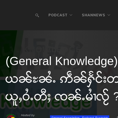
PODCAST
SHANNEWS
(General Knowledge)
ယၼ်ႊၼႆႉ ဢဵၼ်ႁႅင်းတပ
ယူႇဝႆႉတီႈ ၸၼ်ႉမၢႆလႂ် 
Hosted by
General Knowledge
Podcast Program