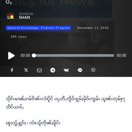
ပ်ႇ
Hosted by
SHAN
General Knowledge
Podcast Program
December 11, 2025
295
views
Audio
00:00
00:00
Player
သိုၵ်းမၢၼ်ႈၵမ်ၵိၼ်းလၢႆပိူင် ပႃႇတီႇၸိူဝ်းႁူမ်ႈမိုဝ်းၸွမ်း သူၼ်းတုမ်ႁႃ
သဵင်ယၢပ်ႇ
ၽူႈတွႆႇႁွၵ်ႈ ၊ ၸၢႆးသႂ်ၸိုၼ်ႈမိူင်း