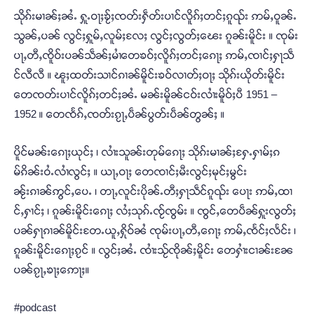
သိုၵ်းမၢၼ်ႈၼႆႉ ႁူႉဝႃႈၶႂ်ႈၸတ်းႁဵတ်းပၢင်လိူၵ်ႈတင်ႈၵူၺ်း ဢမ်ႇဝူၼ်ႉ
သွၼ်ႇပၼ် လွင်ႈႁူမ်ႇလူမ်ႈလႄႈ လွင်ႈလွတ်ႈၽေး ၵူၼ်းမိူင်း ။ ၸုမ်း
ပႃႇတီႇၸိူဝ်းပၼ်သဵၼ်ႈမၢႆတေၶဝ်ႈလိူၵ်ႈတင်ႈၵေႃႈ ဢမ်ႇၸၢင်ႈႁႃသဵ
င်လီလီ ။ ၽူႈထတ်းသၢင်ၵၢၼ်မိူင်းၶဝ်လၢတ်ႈဝႃႈ သိုၵ်းယိုတ်းမိူင်း
တေၸတ်းပၢင်လိူၵ်ႈတင်ႈၼႆႉ မၼ်းမိူၼ်ငဝ်းလၢႆးမိူဝ်ႈပီ 1951 –
1952 ။ တေၸႅၵ်ႇၸတ်းၵႂႃႇပဵၼ်ပွတ်းပဵၼ်တွၼ်ႈ ။
ပိူင်မၼ်းၵေႃႈယုင်ႈ ၊ လၢႆးသူၼ်းတုမ်ၵေႃႈ သိုၵ်းမၢၼ်ႈႁႄႉႁၢမ်ႈၵ
မ်ၵိၼ်းဝႆႉလၢႆလွင်ႈ ။ ယႃႇဝႃႈ တေၸၢင်ႈမီးလွင်ႈမုင်ႈမွင်း
ၼႂ်းၵၢၼ်ဢွင်ႇပေႉ ၊ တႃႇလူင်းပိုၼ်ႉတီႈႁႃသဵင်ၵူၺ်း ပေႃး ဢမ်ႇထၢ
င်ႇႁၢင်ႈ ၊ ၵူၼ်းမိူင်းၵေႃႈ လႆႈသုၵ်ႉၸႂ်ၸွမ်း ။ ၸွင်ႇတေပဵၼ်ႁူးလွတ်ႈ
ပၼ်ႁႃၵၢၼ်မိူင်းတႄႉယူႇႁိုဝ်ၼႆ ၸုမ်းပႃႇတီႇၵေႃႈ ဢမ်ႇၸႅင်ႈလႅင်း ၊
ၵူၼ်းမိူင်းၵေႃႈၵႂင် ။ လွင်ႈၼႆႉ ၸၢႆးသႂ်ၸိုၼ်ႈမိူင်း တေႁၢႆးငၢၼ်းၼႄ
ပၼ်ၵႂႃႇၶႃႈဢေႃႈ။
#podcast