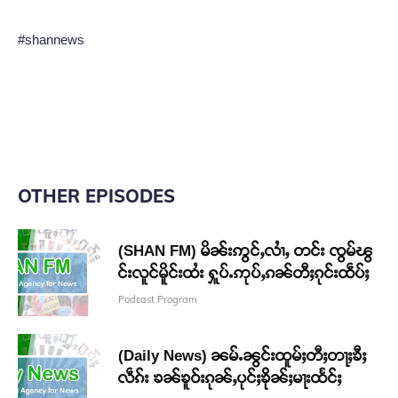
#shannews
OTHER EPISODES
(SHAN FM) မိၼ်းဢွင်ႇလၢႆႇ တင်း ၸွမ်ၽွ
င်းလူင်မိူင်းထႆး ႁူပ်ႉဢုပ်ႇၵၼ်တီႈၵုင်းထဵပ်ႈ
Podcast Program
(Daily News) ၼမ်ႉၼွင်းထူမ်ႈတီႈတႃႈၶီႈ
လဵၵ်း ၶၼ်ၶူဝ်းၵုၼ်ႇပုင်ႈၶိုၼ်ႈမႃးထႅင်ႈ