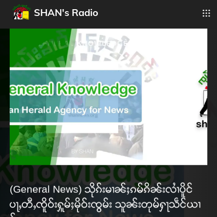
SHAN's Radio
(General News) သိုၵ်းမၢၼ်ႈၵမ်ၵိၼ်းလၢႆပိူင်
ပႃႇတီႇၸိူဝ်းႁူမ်ႈမိုဝ်းၸွမ်း သူၼ်းတုမ်ႁႃသဵင်ယၢ