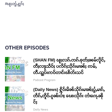
#ၽူႈတွႆႇႁွၵ်ႈ
OTHER EPISODES
(SHAN FM) ၽူႈလၵ်ႉၸၵ်ႉၶုတ်ႈၼမ်လိူင်ႇ
တီႈလႃႈသဵဝ်ႈ ပလိၵ်ႈသိုၵ်းမၢၼ်ႈ ဢမ်ႇ
တီႉၺွပ်းဢဝ်တၢင်းၽိတ်းသင်
Podcast Program
(Daily News) ႁိူဝ်းမိၼ်သိုၵ်းမၢၼ်ႈပွႆႇမၢၵ်ႇ
တႅၵ်ႇတိူဝ်ႉၵူၼ်းပၢႆႈ ၽေးသိုၵ်း တၢႆၵေႃႉၼို
င်ႈ
Daily News