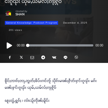
င်းၵူၺ်း ယုမ်ႇယမ်လႆႈၵႃႈႁိုဝ်
Hosted by
SHAN
General Knowledge
Podcast Program
December 4, 2025
201
views
Audio
00:00
00:00
Player
ၶိူင်ႈၸၢၵ်ႈတႃႇတွတ်ႈၶႅပ်းၵၢင်ၸႂ် သိုၵ်းမၢၼ်ႈႁဵတ်းႁင်းၵူၺ်း မၵ်း
မၼ်ႈႁင်းၵူၺ်း ယုမ်ႇယမ်လႆႈၵႃႈႁိုဝ်
ၽူႈတွႆႇႁွၵ်ႈ ၊ ၸၢႆးသႂ်ၸိုၼ်ႈမိူင်း