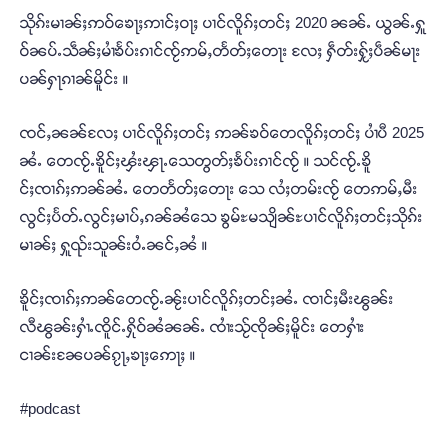
သိုၵ်းမၢၼ်ႈဢဝ်ၶေႃႈဢၢင်ႈဝႃႈ ပၢင်လိူၵ်ႈတင်ႈ 2020 ၼၼ်ႉ ယွၼ်ႉႁူ
ဝ်ၼပ်ႉသဵၼ်ႈမၢႆၶႅပ်းၵၢင်ၸႂ်ဢမ်ႇတႅတ်ႈတေႃး လႄႈ ႁဵတ်းႁႂ်ႈပဵၼ်မႃး
ပၼ်ႁႃၵၢၼ်မိူင်း ။
ၸင်ႇၼၼ်လႄႈ ပၢင်လိူၵ်ႈတင်ႈ ဢၼ်ၶဝ်တေလိူၵ်ႈတင်ႈ ပၢႆပီ 2025
ၼႆႉ တေၸႂ်ႉၶိူင်ႈၾႆးၾႃႉသေတွတ်ႈၶႅပ်းၵၢင်ၸႂ် ။ သင်ၸႂ်ႉၶိူ
င်ႈၸၢၵ်ႈဢၼ်ၼႆႉ တေတႅတ်ႈတေႃး သေ လႆႈတမ်းၸႂ် တေဢမ်ႇမီး
လွင်ႈပႅတ်ႉလွင်ႈမၢပ်ႇၵၼ်ၼႆသေ ၶွမ်ႊမသျိၼ်ႊပၢင်လိူၵ်ႈတင်ႈသိုၵ်း
မၢၼ်ႈ ႁူၺ်းသူၼ်းဝႆႉၼင်ႇၼႆ ။
ၶိူင်ႈၸၢၵ်ႈဢၼ်တေၸႂ်ႉၼႂ်းပၢင်လိူၵ်ႈတင်ႈၼႆႉ ၸၢင်ႈမီးၽွၼ်း
လီၽွၼ်းႁၢႆႉၸိူင်ႉႁိုဝ်ၼႆၼၼ်ႉ ၸၢႆးသႂ်ၸိုၼ်ႈမိူင်း တေႁၢႆး
ငၢၼ်းၼႄပၼ်ၵႂႃႇၶႃႈဢေႃႈ ။
#podcast