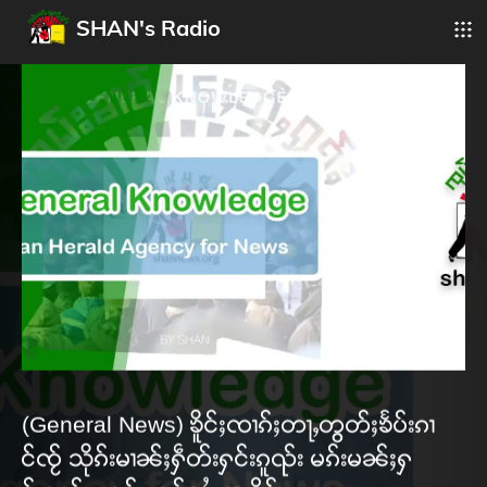
SHAN's Radio
(General News) ၶိူင်ႈၸၢၵ်ႈတႃႇတွတ်ႈၶႅပ်းၵၢ
င်ၸႂ် သိုၵ်းမၢၼ်ႈႁဵတ်းႁင်းၵူၺ်း မၵ်းမၼ်ႈႁ