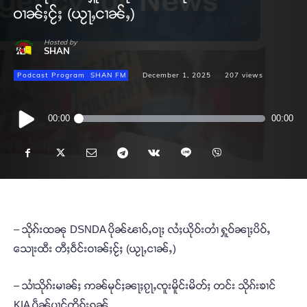
ဝၢၼ်ႈငႂ်ႈ (ယႂႃႇငၢၼ်ႇ)
Hosted by
SHAN
Podcast Program
SHAN FM
December 1, 2025
207
views
Audio
00:00
00:00
Player
– သိုၵ်းထၼု DSNDA ပိုၼ်ၽၢဝ်ႇဝႃႈ လႆႈယိုဝ်းတၢႆ ႁူဝ်ၼႃႈပိဝ်ႇ
သေႃးထီး တီႈဝဵင်းဝၢၼ်ႈငႂ်ႈ (ယႂႃႇငၢၼ်ႇ)
– သၢႆသိုၵ်းမၢၼ်ႈ ဢၼ်မုင်ႈၼႃႈၵႂႃႇၸူးမိူင်းမိတ်ႈ တင်း သိုၵ်းၶၢင်
KIA ပဵၼ်ပၢင်တိုၵ်းၵၼ်