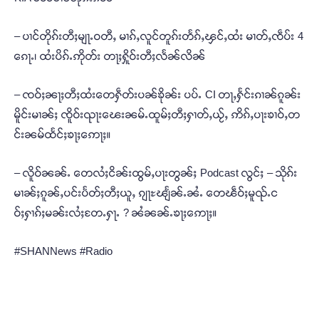
– ပၢင်တိုၵ်းတီႈမျႃႉဝတီႇ မၢၵ်ႇလူင်တူၵ်းတႅၵ်ႇၾင်ႇထႆး မၢတ်ႇၸဵပ်း 4
ၵေႃႉ၊ ထႆးပိၵ်ႉဢိုတ်း တႃႈႁိူဝ်းတီႈလႅၼ်လိၼ်
– ၸဝ်ႈၼႃႈတီႈထႆးတေႁဵတ်းပၼ်ၶိုၼ်း ပပ်ႉ CI တႃႇႁႅင်းၵၢၼ်ၵူၼ်း
မိူင်းမၢၼ်ႈ ၸိူဝ်းၺႃးၽေးၼမ်ႉထူမ်ႈတီႈႁၢတ်ႇယႂ်ႇ ဢိၵ်ႇပႃးၶၢဝ်ႇတ
င်းၼမ်ထႅင်ႈၶႃႈဢေႃႈ။
– လိူဝ်ၼၼ်ႉ တေလႆႈငိၼ်းထွမ်ႇပႃးတွၼ်ႈ Podcast လွင်ႈ – သိုၵ်း
မၢၼ်ႈၵူၼ်ႇပင်းပႅတ်ႈတီႈယူႇ ၵျႃႊၽျႅၼ်ႉၼႆႉ တေၽဵဝ်ႈမူၺ်ႉင
ဝ်ႈႁၢၵ်ႈမၼ်းလႆႈတႄႉႁႃႉ ? ၼႆၼၼ်ႉၶႃႈဢေႃႈ။
#SHANNews #Radio