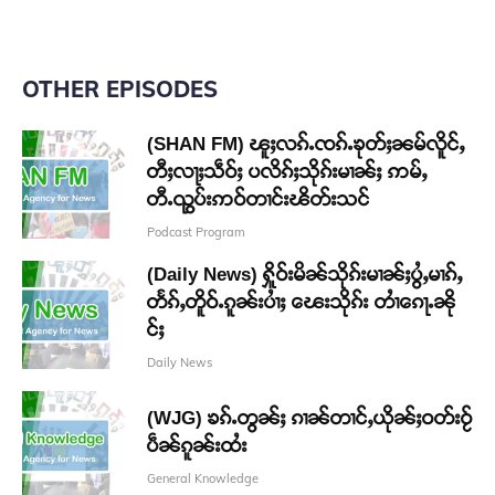
OTHER EPISODES
(SHAN FM) ၽူႈလၵ်ႉၸၵ်ႉၶုတ်ႈၼမ်လိူင်ႇ
တီႈလႃႈသဵဝ်ႈ ပလိၵ်ႈသိုၵ်းမၢၼ်ႈ ဢမ်ႇ
တီႉၺွပ်းဢဝ်တၢင်းၽိတ်းသင်
Podcast Program
(Daily News) ႁိူဝ်းမိၼ်သိုၵ်းမၢၼ်ႈပွႆႇမၢၵ်ႇ
တႅၵ်ႇတိူဝ်ႉၵူၼ်းပၢႆႈ ၽေးသိုၵ်း တၢႆၵေႃႉၼို
င်ႈ
Daily News
(WJG) ၶၵ်ႉတွၼ်ႈ ၵၢၼ်တၢင်ႇယိုၼ်ႈဝတ်းဝႂ်
ပဵၼ်ၵူၼ်းထႆး
General Knowledge