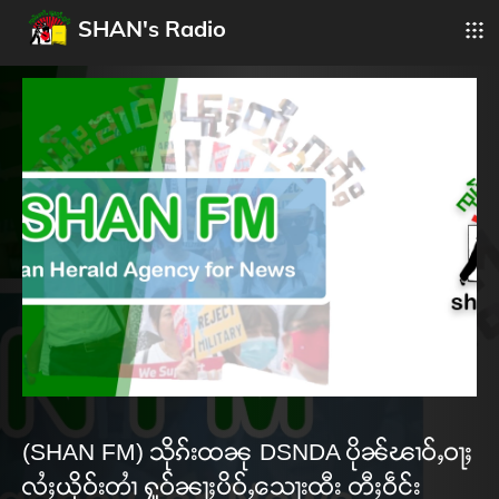
SHAN's Radio
(SHAN FM) သိုၵ်းထၼု DSNDA ပိုၼ်ၽၢဝ်ႇဝႃႈ
လႆႈယိုဝ်းတၢႆ ႁူဝ်ၼႃႈပိဝ်ႇသေႃးထီး တီႈဝဵင်း