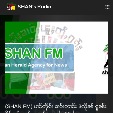
SHAN's Radio
(SHAN FM) ပၢင်တိုၵ်း ၶၢဝ်းတၢင်း 3လိူၼ် ၵူၼ်း