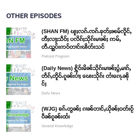
OTHER EPISODES
(SHAN FM) ၽူႈလၵ်ႉၸၵ်ႉၶုတ်ႈၼမ်လိူင်ႇ
တီႈလႃႈသဵဝ်ႈ ပလိၵ်ႈသိုၵ်းမၢၼ်ႈ ဢမ်ႇ
တီႉၺွပ်းဢဝ်တၢင်းၽိတ်းသင်
Podcast Program
(Daily News) ႁိူဝ်းမိၼ်သိုၵ်းမၢၼ်ႈပွႆႇမၢၵ်ႇ
တႅၵ်ႇတိူဝ်ႉၵူၼ်းပၢႆႈ ၽေးသိုၵ်း တၢႆၵေႃႉၼို
င်ႈ
Daily News
(WJG) ၶၵ်ႉတွၼ်ႈ ၵၢၼ်တၢင်ႇယိုၼ်ႈဝတ်းဝႂ်
ပဵၼ်ၵူၼ်းထႆး
General Knowledge