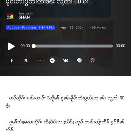
မိူင်းတႆးပွတ်းၸၢၼ်း လူ့တၢႆ 60 ပၢႆ
Hosted by
SHAN
Podcast Program
SHAN FM
April 22, 2024
469
views
Audio
00:00
00:00
Player
– ပၢင်တိုၵ်း ၶၢဝ်းတၢင်း 3လိူၼ် ၵူၼ်းမိူင်းတႆးပွတ်းၸၢၼ်း လူ့တၢႆ 60
ပၢႆ
– ၵူၼ်းပၢႆႈၽေးသိုၵ်း တီႈဝဵင်းလႃႈသဵဝ်ႈ လူဝ်ႇတၢင်းၸွႆႈထႅမ် ၶွင်ၵိၼ်
ယႅမ်ႉ