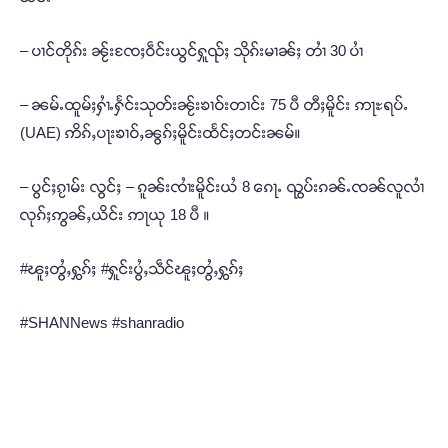
– ပၢင်တိုၵ်း ၼႂ်းၸႄႈဝဵင်းယွင်ႁူၺ်ႈ သိုၵ်းမၢၼ်ႈ တၢႆ 30 ပၢႆ
– ၼမ်ႉထူမ်ႈႁၢႆႉႁႅင်းသုတ်းၼႂ်းၶၢဝ်းတၢင်း 75 ပီ တီႈမိူင်း ဢႃႊရပ်ႉ
(UAE) ဢိၵ်ႇပႃးၶၢဝ်ႇၼွၵ်ႈမိူင်းထႅင်ႈတင်းၼမ်။
– ပွင်ႈၵႂၢမ်း လွင်ႈ – ၵူၼ်းၸၢႆးမိူင်းယႆ 8 ၵေႃႉ ၺွပ်းၵၼ်ႉၸၼ်လူလၢႆ
လုၵ်ႈဢွၼ်ႇယိင်း ဢႃယု 18 ပီ ။
#ၽူႈတွႆႇႁွၵ်ႈ #ႁူင်းပွႆႇသဵင်ၽူႈတွႆႇႁွၵ်ႈ
#SHANNews #shanradio