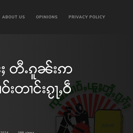
ABOUT US
OPINIONS
PRIVACY POLICY
်ႈ တီႉၵူၼ်းဢ
ဝ်းတၢင်းၵႂႃႇဝဵ
 2024
398
views