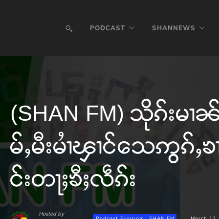
PODCAST
SHANNEWS
(SHAN FM) သိုၵ်းမၢၼ
မ်ႇမီးမၢႆၾၢင်သေဢွၵ်ႇၶၢ
င်းတႃႈၶီႈလဵၵ်း
Hosted by
Podcast Program
SHAN FM
March 12,