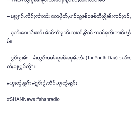
– ၽူႈႁၵ်ႉလိၵ်ႈလၢႆးတႆး တေပိုတ်ႇပၢင်သွၼ်ပၼ်တီႈႁိူၼ်းၸဝ်ႈၵဝ်ႇ 
– ၵူၼ်းၵေးသီးၶၢင်း မဵၼ်ဢၢႆၵႂၼ်းထၢၼ်ႇႁိၼ် ဢၼ်ၶုတ်းတၢင်းၾၢ
မ်။
– ပွင်ႈၵႂၢမ်း – မၢႆတွင်းဝၼ်းၵူၼ်းၼုမ်ႇတႆး (Tai Youth Day) ဝၼ်းတီ
လႆႈပႃးႁူဝ်ၸႂ်” ။
#ၽူႈတွႆႇႁွၵ်ႈ #ႁူင်းပွႆႇသဵင်ၽူႈတွႆႇႁွၵ်ႈ
#SHANNews #shanradio