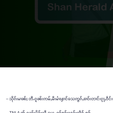
– သိုၵ်းမၢၼ်ႈ တီႉၵူၼ်းဢမ်ႇမီးမၢႆၾၢင်သေဢွၵ်ႇၶၢဝ်းတၢင်းၵႂႃႇဝဵင်း
– TNLA ၸႂ်ႉၵူၼ်းမိူင်းသီႇပေႃႉ ႁုင်ၶဝ်ႈၽၵ်းလဵင်ႉၶဝ်