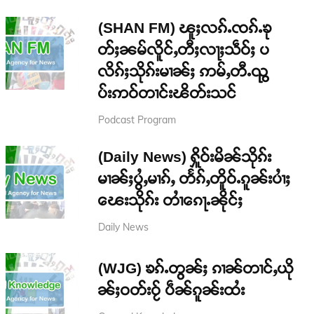
(SHAN FM) ၽူႈလၵ်ႉၸၵ်ႉၶု
တ်ႈၼမ်လိူင်ႇတီႈလႃႈသဵဝ်ႈ ပ
လိၵ်ႈသိုၵ်းမၢၼ်ႈ ဢမ်ႇတီႉၺွ
ပ်းဢဝ်တၢင်းၽိတ်းသင်
Podcast Program
(Daily News) ႁိူဝ်းမိၼ်သိုၵ်း
မၢၼ်ႈပွႆႇမၢၵ်ႇ တႅၵ်ႇတိူဝ်ႉၵူၼ်းပၢႆႈ
ၽေးသိုၵ်း တၢႆၵေႃႉၼိုင်ႈ
Daily News
(WJG) ၶၵ်ႉတွၼ်ႈ ၵၢၼ်တၢင်ႇယို
ၼ်ႈဝတ်းဝႂ် ပဵၼ်ၵူၼ်းထႆး