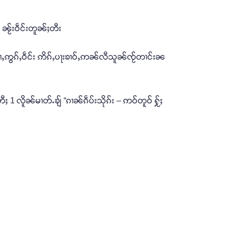
ၼႂ်းဝဵင်းတူၼ်ႈတီး
ႆႇဢွၵ်ႇဝဵင်း ဢိၵ်ႇပႃးၶၢဝ်ႇဢၼ်လီသူၼ်ၸႂ်တၢင်းၼ
ႈ 1 လိူၼ်မၢတ်ႉၶျ် “ၵၢၼ်ၵဵပ်းသိုၵ်း – ဢဝ်တူဝ် ႁႂ်ႈ