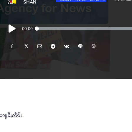
SHAN
Audio
00:00
Player
တႃႈၶီႈလဵၵ်း